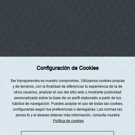
a
r
a
Categorías
b
u
s
Home
c
a
Restaurantes
r
c
Recetas
o
n
Tendencias
t
e
Rincón del Chef
n
i
Configuración de Cookies
d
Top Lists
o
s
Agenda
Ser transparentes es nuestro compromiso. Utilizamos cookies propias
q
u
y de terceros, con la finalidad de diferenciar tu experiencia de la de
Nuestro Equipo
e
otros usuarios, analizar el uso del sitio web y mostrarte publicidad
s
personalizada sobre la base de un perfil elaborado a partir de tus
e
a
hábitos de navegación. Puedes aceptar el uso de todas las cookies,
n
configurarlas según tus preferencias o denegarlas. Las normas las
d
pones tú y si deseas obtener más información, consulta nuestra
e
s
Política de cookies
Aviso legal
Política de privacidad
u
i
Política de cookies
Política RRSS
n