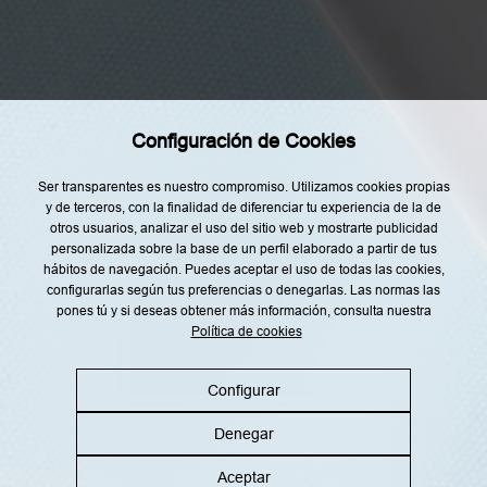
o
Restaurantes
y
d
Recetas
e
a
Tendencias
c
u
e
Rincón del Chef
r
Configuración de Cookies
d
Top Lists
o
c
Agenda
Ser transparentes es nuestro compromiso. Utilizamos cookies propias
o
n
y de terceros, con la finalidad de diferenciar tu experiencia de la de
Nuestro Equipo
l
otros usuarios, analizar el uso del sitio web y mostrarte publicidad
a
personalizada sobre la base de un perfil elaborado a partir de tus
i
n
hábitos de navegación. Puedes aceptar el uso de todas las cookies,
f
configurarlas según tus preferencias o denegarlas. Las normas las
o
pones tú y si deseas obtener más información, consulta nuestra
r
m
Política de cookies
Aviso legal
Política de privacidad
a
c
i
Política de cookies
Política RRSS
ó
Configurar
n
s
Denegar
o
b
©2026 Gastronosfera.com All rights reserved
r
Aceptar
e