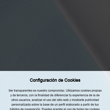
s
t
o
y
d
e
a
c
u
e
r
Categorías
d
o
Home
c
o
Restaurantes
n
l
a
Recetas
i
n
Tendencias
f
o
Rincón del Chef
r
m
Configuración de Cookies
Top Lists
a
c
Agenda
i
Ser transparentes es nuestro compromiso. Utilizamos cookies propias
ó
y de terceros, con la finalidad de diferenciar tu experiencia de la de
n
Nuestro Equipo
otros usuarios, analizar el uso del sitio web y mostrarte publicidad
s
o
personalizada sobre la base de un perfil elaborado a partir de tus
b
hábitos de navegación. Puedes aceptar el uso de todas las cookies,