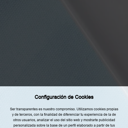
s
t
o
y
d
e
a
c
u
e
r
d
Categorías
o
c
Home
o
n
Restaurantes
l
a
Recetas
i
n
f
Tendencias
o
r
Rincón del Chef
m
Configuración de Cookies
a
Top Lists
c
i
Agenda
ó
Ser transparentes es nuestro compromiso. Utilizamos cookies propias
n
y de terceros, con la finalidad de diferenciar tu experiencia de la de
Nuestro Equipo
s
otros usuarios, analizar el uso del sitio web y mostrarte publicidad
o
b
personalizada sobre la base de un perfil elaborado a partir de tus