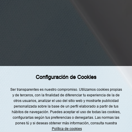
t
o
y
d
e
a
Categorías
c
u
Home
e
r
Restaurantes
d
o
c
Recetas
o
n
Tendencias
l
a
Rincón del Chef
i
Configuración de Cookies
n
Top Lists
f
o
Agenda
r
Ser transparentes es nuestro compromiso. Utilizamos cookies propias
m
y de terceros, con la finalidad de diferenciar tu experiencia de la de
a
Nuestro Equipo
otros usuarios, analizar el uso del sitio web y mostrarte publicidad
c
i
personalizada sobre la base de un perfil elaborado a partir de tus
ó
hábitos de navegación. Puedes aceptar el uso de todas las cookies,
n
configurarlas según tus preferencias o denegarlas. Las normas las
s
o
pones tú y si deseas obtener más información, consulta nuestra
b
Política de cookies
Aviso legal
Política de privacidad
r