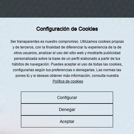
b
Recetas
i
t
Tendencias
o
d
Rincón del Chef
e
l
Configuración de Cookies
Top Lists
s
e
Agenda
c
Ser transparentes es nuestro compromiso. Utilizamos cookies propias
t
y de terceros, con la finalidad de diferenciar tu experiencia de la de
o
Nuestro Equipo
otros usuarios, analizar el uso del sitio web y mostrarte publicidad
r
d
personalizada sobre la base de un perfil elaborado a partir de tus
e
hábitos de navegación. Puedes aceptar el uso de todas las cookies,
l
a
configurarlas según tus preferencias o denegarlas. Las normas las
a
pones tú y si deseas obtener más información, consulta nuestra
l
Política de cookies
Aviso legal
Política de privacidad
i
m
e
Política de cookies
Política RRSS
n
Configurar
t
a
c
Denegar
i
ó
©2026 Gastronosfera.com All rights reserved
n
Aceptar
y
b
e