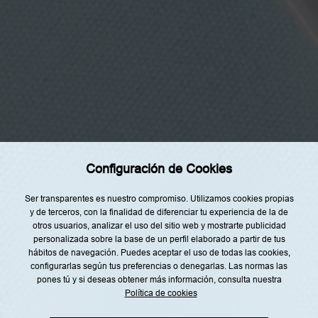
s
o
b
r
Categorías
e
p
r
Home
o
t
Restaurantes
e
c
Recetas
c
i
Tendencias
ó
n
d
Rincón del Chef
e
Configuración de Cookies
d
Top Lists
a
t
Agenda
Ser transparentes es nuestro compromiso. Utilizamos cookies propias
o
s
y de terceros, con la finalidad de diferenciar tu experiencia de la de
Nuestro Equipo
p
otros usuarios, analizar el uso del sitio web y mostrarte publicidad
e
personalizada sobre la base de un perfil elaborado a partir de tus
r
s
hábitos de navegación. Puedes aceptar el uso de todas las cookies,
o
configurarlas según tus preferencias o denegarlas. Las normas las
n
pones tú y si deseas obtener más información, consulta nuestra
a
l
Política de cookies
Aviso legal
Política de privacidad
e
s