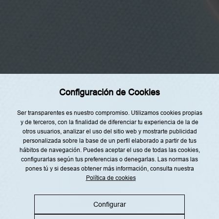
Categorías
o
b
r
Home
e
p
Restaurantes
r
o
Recetas
t
e
Tendencias
c
c
Rincón del Chef
i
ó
Configuración de Cookies
n
Top Lists
d
e
Agenda
Ser transparentes es nuestro compromiso. Utilizamos cookies propias
d
a
y de terceros, con la finalidad de diferenciar tu experiencia de la de
Nuestro Equipo
t
otros usuarios, analizar el uso del sitio web y mostrarte publicidad
o
personalizada sobre la base de un perfil elaborado a partir de tus
s
p
hábitos de navegación. Puedes aceptar el uso de todas las cookies,
e
configurarlas según tus preferencias o denegarlas. Las normas las
r
pones tú y si deseas obtener más información, consulta nuestra
s
o
Política de cookies
Aviso legal
Política de privacidad
n
a
Política de cookies
Política RRSS
l
Configurar
e
s
d