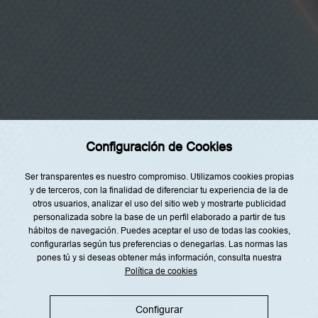
o
Categorías
b
r
e
Home
p
r
Restaurantes
o
t
Recetas
e
c
Tendencias
c
i
ó
Rincón del Chef
n
Configuración de Cookies
d
Top Lists
e
d
Agenda
Ser transparentes es nuestro compromiso. Utilizamos cookies propias
a
t
y de terceros, con la finalidad de diferenciar tu experiencia de la de
Nuestro Equipo
o
otros usuarios, analizar el uso del sitio web y mostrarte publicidad
s
personalizada sobre la base de un perfil elaborado a partir de tus
p
e
hábitos de navegación. Puedes aceptar el uso de todas las cookies,
r
configurarlas según tus preferencias o denegarlas. Las normas las
s
pones tú y si deseas obtener más información, consulta nuestra
o
n
Política de cookies
Aviso legal
Política de privacidad
a
l
e
Política de cookies
Política RRSS
s
Configurar
d