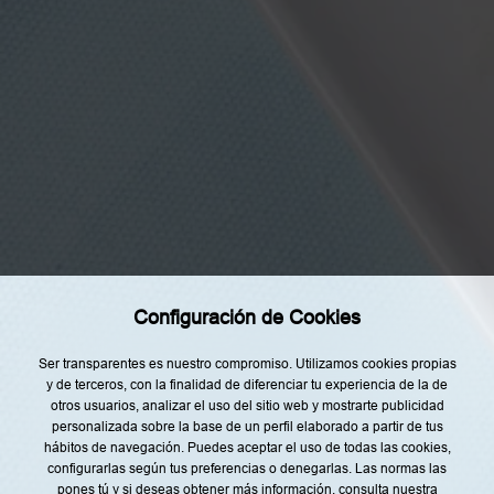
t
o
y
d
e
a
c
Categorías
u
e
r
Home
d
o
Restaurantes
c
o
Recetas
n
l
Tendencias
a
i
n
Rincón del Chef
f
Configuración de Cookies
o
Top Lists
r
m
Agenda
Ser transparentes es nuestro compromiso. Utilizamos cookies propias
a
c
y de terceros, con la finalidad de diferenciar tu experiencia de la de
Nuestro Equipo
i
otros usuarios, analizar el uso del sitio web y mostrarte publicidad
ó
personalizada sobre la base de un perfil elaborado a partir de tus
n
s
hábitos de navegación. Puedes aceptar el uso de todas las cookies,
o
configurarlas según tus preferencias o denegarlas. Las normas las
b
pones tú y si deseas obtener más información, consulta nuestra
r