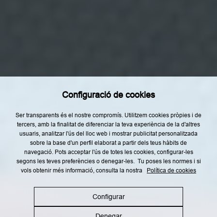
s
m
Inici
e
v
Restaurants
e
s
Receptes
d
a
Tendències
d
e
s
Racó del Xef
p
e
Top Lists
Configuració de cookies
r
r
Agenda
e
b
Ser transparents és el nostre compromís. Utilitzem cookies pròpies i de
El Nostre Equip
r
tercers, amb la finalitat de diferenciar la teva experiència de la d'altres
e
usuaris, analitzar l'ús del lloc web i mostrar publicitat personalitzada
l
a
sobre la base d'un perfil elaborat a partir dels teus hàbits de
n
navegació. Pots acceptar l'ús de totes les cookies, configurar-les
e
segons les teves preferències o denegar-les. Tu poses les normes i si
w
s
vols obtenir més informació, consulta la nostra
Política de cookies
Avís Legal
Política de privacitat
l
e
Política de cookies
Política XXSS
t
t
Configurar
e
r
Denegar
d