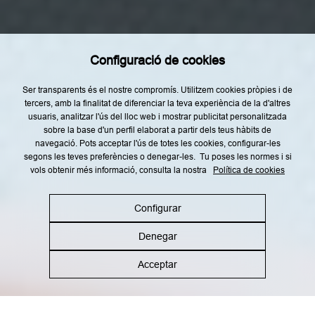
Tendències
c
c
e
Racó del Xef
d
i
Top Lists
Configuració de cookies
r
,
Agenda
r
e
Ser transparents és el nostre compromís. Utilitzem cookies pròpies i de
El Nostre Equip
c
tercers, amb la finalitat de diferenciar la teva experiència de la d'altres
t
usuaris, analitzar l'ús del lloc web i mostrar publicitat personalitzada
i
f
sobre la base d'un perfil elaborat a partir dels teus hàbits de
i
navegació. Pots acceptar l'ús de totes les cookies, configurar-les
c
segons les teves preferències o denegar-les. Tu poses les normes i si
a
r
vols obtenir més informació, consulta la nostra
Política de cookies
Avís Legal
Política de privacitat
i
s
u
Política de cookies
Política XXSS
p
Configurar
r
i
Denegar
m
i
©2026 Gastronosfera.com All rights reserved
r
Acceptar
l
e
s
d
a
d