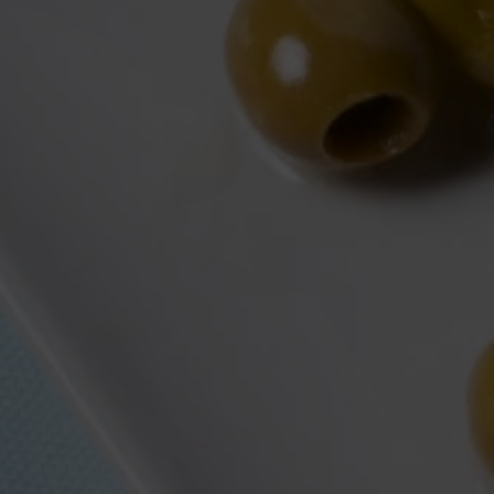
Consells pràctics per aconseguir verdures al
forn cruixents i daurades, evitant els errors
més comuns, que les deixen toves o
aigualides.
ir-se.