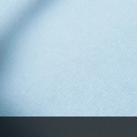
 Menjar Precuinat?
staurant favorit s