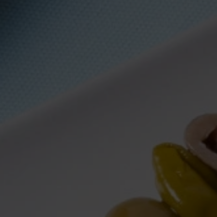
28 JULIOL, 2026
Verdures al forn:
cruixents i daurades
sense errors