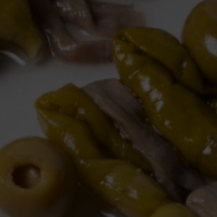
Hi ha vida més enllà del PB&J: descobreix
tot el que pots preparar amb un pot de
crema cacauet al rebost! Des de noodles de
cacauet fins a galetes sense farina, aquí
tens 15 receptes per esprémer aquest
ingredient en la versió més salada i també
en la versió més dolça.