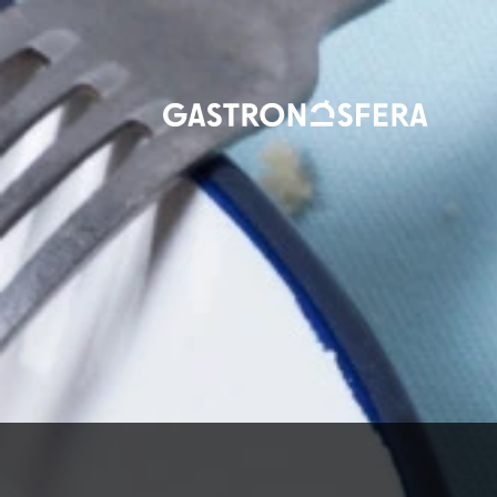
Vés
al
contingut
Inici
Tendències
I Si El Teu Restaurant Favorit Servís
I si el teu re
precuinat?
7 SETEMBRE, 2013
GASTRONOSFERA
NEWSLETTER
Fresh