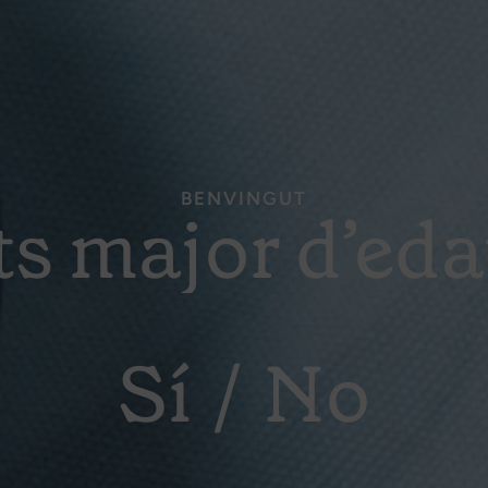
BENVINGUT
enes de menjar ràpid, molts establiments considerat
ts major d’eda
plats precuinats parcial o
alitat serveixen sobretot
i aquells establiments on professionals amb formació
ciativa no semblaria tan llunyana de les que ja difer
 només es ven, encara que sigui després de torrar le
urants a França que es fan la terrina de
foie-gras
, pe
Sí
No
cuina professional sempre ha venut o fet servir 
a
 salses no? penseu en la de mostassa... I encara qued
fait maison
i què és un producte precuinat i reescal
 dolent), o el nostre paladar té la capacitat que té (i 