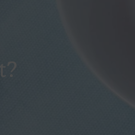
s restaurants –en el sentit clàssic del
t?
 totalment
que només acaben, escalfen o
 culinària encara es dediquen a elaborar els
encien els autèntics forns on es pasta,
s baguetes precuites. Però en aquest cas no
rò d’altres no, i menys confiten les cuixes o
productes processats
: el propi pa, l’oli, el vi,
quan els clients
a una reflexió ineludible,
fat
... o la industria ho fa molt bé (i això és
això demana un altre article).