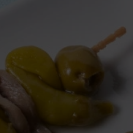
23 JULIOL, 2026
Crema de cacauet: 15
receptes salades i dolces