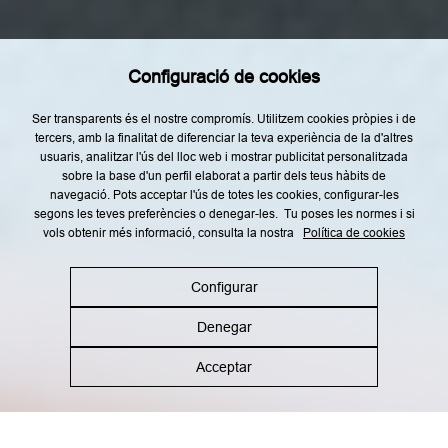
Tendències
P
r
Racó del Xef
i
v
Top Lists
a
Configuració de cookies
c
i
Agenda
t
Ser transparents és el nostre compromís. Utilitzem cookies pròpies i de
a
El Nostre Equip
t
tercers, amb la finalitat de diferenciar la teva experiència de la d'altres
.
usuaris, analitzar l'ús del lloc web i mostrar publicitat personalitzada
sobre la base d'un perfil elaborat a partir dels teus hàbits de
A
navegació. Pots acceptar l'ús de totes les cookies, configurar-les
c
c
segons les teves preferències o denegar-les. Tu poses les normes i si
e
vols obtenir més informació, consulta la nostra
Política de cookies
Avís Legal
Política de privacitat
p
t
o
Política de cookies
Política XXSS
l
Configurar
’
ú
s
Denegar
d
e
©2026 Gastronosfera.com All rights reserved
l
Acceptar
e
s
m
e
v