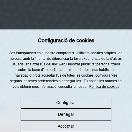
Restaurants
e
u
i
Receptes
n
t
Tendències
e
r
Racó del Xef
è
s
Top Lists
,
Configuració de cookies
u
t
Agenda
i
Ser transparents és el nostre compromís. Utilitzem cookies pròpies i de
l
El Nostre Equip
i
tercers, amb la finalitat de diferenciar la teva experiència de la d'altres
t
usuaris, analitzar l'ús del lloc web i mostrar publicitat personalitzada
z
sobre la base d'un perfil elaborat a partir dels teus hàbits de
a
n
navegació. Pots acceptar l'ús de totes les cookies, configurar-les
t
segons les teves preferències o denegar-les. Tu poses les normes i si
t
vols obtenir més informació, consulta la nostra
Política de cookies
è
Avís Legal
Política de privacitat
c
n
Política de cookies
Política XXSS
i
Configurar
q
u
e
Denegar
s
d
©2026 Gastronosfera.com All rights reserved
e
Acceptar
p