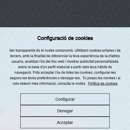
m
b
Receptes
i
t
Tendències
d
e
Racó del Xef
l
s
Top Lists
e
Configuració de cookies
c
t
Agenda
o
Ser transparents és el nostre compromís. Utilitzem cookies pròpies i de
r
El Nostre Equip
d
tercers, amb la finalitat de diferenciar la teva experiència de la d'altres
e
usuaris, analitzar l'ús del lloc web i mostrar publicitat personalitzada
l
sobre la base d'un perfil elaborat a partir dels teus hàbits de
’
a
navegació. Pots acceptar l'ús de totes les cookies, configurar-les
l
segons les teves preferències o denegar-les. Tu poses les normes i si
i
vols obtenir més informació, consulta la nostra
Política de cookies
m
Avís Legal
Política de privacitat
e
n
Política de cookies
Política XXSS
t
Configurar
a
c
i
Denegar
ó
i
©2026 Gastronosfera.com All rights reserved
b
Acceptar
e
g