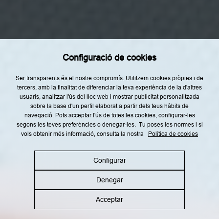
g
Receptes
i
t
Tendències
i
m
Racó del Xef
a
c
Top Lists
i
Configuració de cookies
ó
Agenda
:
C
Ser transparents és el nostre compromís. Utilitzem cookies pròpies i de
El Nostre Equip
o
tercers, amb la finalitat de diferenciar la teva experiència de la d'altres
n
usuaris, analitzar l'ús del lloc web i mostrar publicitat personalitzada
s
e
sobre la base d'un perfil elaborat a partir dels teus hàbits de
n
navegació. Pots acceptar l'ús de totes les cookies, configurar-les
t
segons les teves preferències o denegar-les. Tu poses les normes i si
i
m
vols obtenir més informació, consulta la nostra
Política de cookies
Avís Legal
Política de privacitat
e
n
Política de cookies
Política XXSS
t
Configurar
d
e
l
Denegar
’
i
©2026 Gastronosfera.com All rights reserved
n
Acceptar
t
e
r