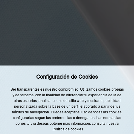
t
o
y
d
e
Categorías
a
c
u
Home
e
r
Restaurantes
d
o
Recetas
c
o
Tendencias
n
l
a
Rincón del Chef
i
Configuración de Cookies
n
Top Lists
f
o
Agenda
Ser transparentes es nuestro compromiso. Utilizamos cookies propias
r
m
y de terceros, con la finalidad de diferenciar tu experiencia de la de
Nuestro Equipo
a
otros usuarios, analizar el uso del sitio web y mostrarte publicidad
c
personalizada sobre la base de un perfil elaborado a partir de tus
i
ó
hábitos de navegación. Puedes aceptar el uso de todas las cookies,
n
configurarlas según tus preferencias o denegarlas. Las normas las
s
pones tú y si deseas obtener más información, consulta nuestra
o
b
Política de cookies
Aviso legal
Política de privacidad
r