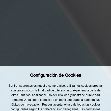
t
o
y
d
e
a
c
u
Categorías
e
r
d
Home
o
c
Restaurantes
o
n
Recetas
l
a
Tendencias
i
n
f
Rincón del Chef
o
Configuración de Cookies
r
Top Lists
m
a
Agenda
Ser transparentes es nuestro compromiso. Utilizamos cookies propias
c
i
y de terceros, con la finalidad de diferenciar tu experiencia de la de
Nuestro Equipo
ó
otros usuarios, analizar el uso del sitio web y mostrarte publicidad
n
personalizada sobre la base de un perfil elaborado a partir de tus
s
o
hábitos de navegación. Puedes aceptar el uso de todas las cookies,
b
configurarlas según tus preferencias o denegarlas. Las normas las
r