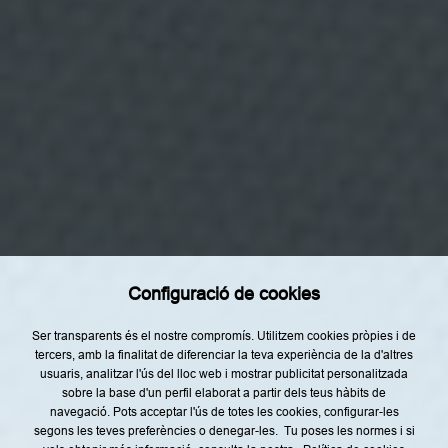
i
n
t
e
r
e
Categories
s
s
a
Inici
t
.
Restaurants
D
e
Receptes
s
t
Tendències
i
n
Racó del Xef
a
t
Top Lists
a
Configuració de cookies
r
i
Agenda
s
Ser transparents és el nostre compromís. Utilitzem cookies pròpies i de
:
El Nostre Equip
tercers, amb la finalitat de diferenciar la teva experiència de la d'altres
A
l
usuaris, analitzar l'ús del lloc web i mostrar publicitat personalitzada
t
sobre la base d'un perfil elaborat a partir dels teus hàbits de
r
navegació. Pots acceptar l'ús de totes les cookies, configurar-les
e
s
segons les teves preferències o denegar-les. Tu poses les normes i si
e