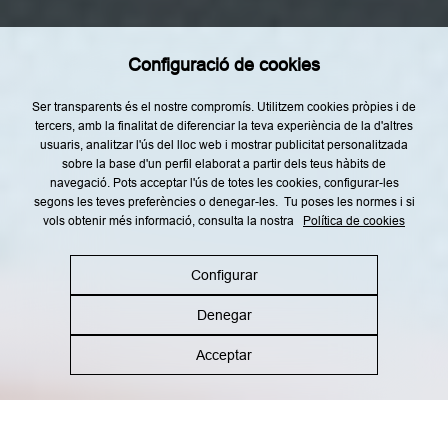
c
Racó del Xef
c
e
Top Lists
d
Configuració de cookies
i
r
Agenda
,
Ser transparents és el nostre compromís. Utilitzem cookies pròpies i de
r
El Nostre Equip
e
tercers, amb la finalitat de diferenciar la teva experiència de la d'altres
c
usuaris, analitzar l'ús del lloc web i mostrar publicitat personalitzada
t
sobre la base d'un perfil elaborat a partir dels teus hàbits de
i
f
navegació. Pots acceptar l'ús de totes les cookies, configurar-les
i
segons les teves preferències o denegar-les. Tu poses les normes i si
c
vols obtenir més informació, consulta la nostra
Política de cookies
a
Avís Legal
Política de privacitat
r
i
Política de cookies
Política XXSS
s
Configurar
u
p
r
Denegar
i
m
©2026 Gastronosfera.com All rights reserved
i
Acceptar
r
l
e
s
d
a
d