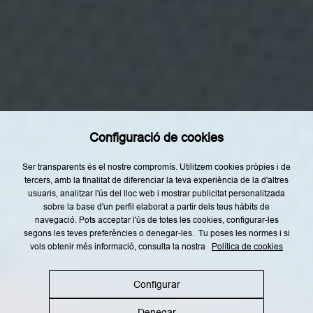
e
s
Inici
d
a
Restaurants
d
e
Receptes
s
,
a
Tendències
i
x
Racó del Xef
í
c
Top Lists
o
Configuració de cookies
m
Agenda
a
l
Ser transparents és el nostre compromís. Utilitzem cookies pròpies i de
El Nostre Equip
t
tercers, amb la finalitat de diferenciar la teva experiència de la d'altres
r
usuaris, analitzar l'ús del lloc web i mostrar publicitat personalitzada
e
s
sobre la base d'un perfil elaborat a partir dels teus hàbits de
d
navegació. Pots acceptar l'ús de totes les cookies, configurar-les
r
e
segons les teves preferències o denegar-les. Tu poses les normes i si
t
vols obtenir més informació, consulta la nostra
Política de cookies
Avís Legal
Política de privacitat
s
,
c
Política de cookies
Política XXSS
o
Configurar
m
s
’
Denegar