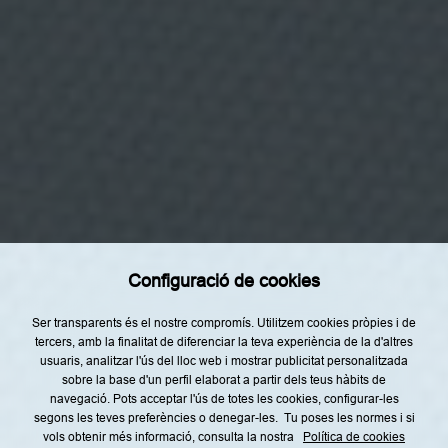
s
e
u
i
n
t
Categories
e
r
Inici
è
s
Restaurants
,
u
t
Receptes
i
l
Tendències
i
t
Racó del Xef
z
a
Top Lists
n
Configuració de cookies
t
t
Agenda
è
Ser transparents és el nostre compromís. Utilitzem cookies pròpies i de
c
El Nostre Equip
n
tercers, amb la finalitat de diferenciar la teva experiència de la d'altres
i
usuaris, analitzar l'ús del lloc web i mostrar publicitat personalitzada
q
sobre la base d'un perfil elaborat a partir dels teus hàbits de
u
e
navegació. Pots acceptar l'ús de totes les cookies, configurar-les
s
segons les teves preferències o denegar-les. Tu poses les normes i si
d
vols obtenir més informació, consulta la nostra
Política de cookies
e
Avís Legal
Política de privacitat