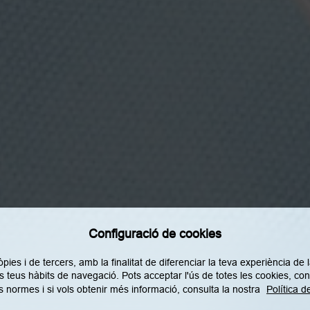
Configuració de cookies
s i de tercers, amb la finalitat de diferenciar la teva experiència de la 
Legal
Política de privacitat
Política de cookies
Política XXSS
els teus hàbits de navegació. Pots acceptar l'ús de totes les cookies, c
s normes i si vols obtenir més informació, consulta la nostra
Política d