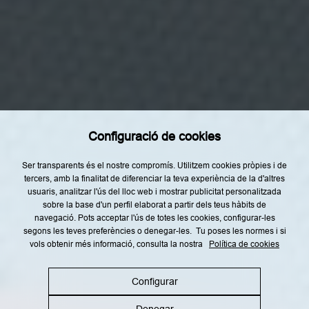
e
g
Inici
i
t
Restaurants
i
m
Receptes
a
c
i
Tendències
ó
:
Racó del Xef
C
o
Top Lists
Configuració de cookies
n
s
Agenda
e
n
Ser transparents és el nostre compromís. Utilitzem cookies pròpies i de
El Nostre Equip
t
tercers, amb la finalitat de diferenciar la teva experiència de la d'altres
i
usuaris, analitzar l'ús del lloc web i mostrar publicitat personalitzada
m
e
sobre la base d'un perfil elaborat a partir dels teus hàbits de
n
navegació. Pots acceptar l'ús de totes les cookies, configurar-les
t
segons les teves preferències o denegar-les. Tu poses les normes i si
d
e
vols obtenir més informació, consulta la nostra
Política de cookies
Avís Legal
Política de privacitat
l
’
Política de cookies
Política XXSS
i
Configurar
n
t
e