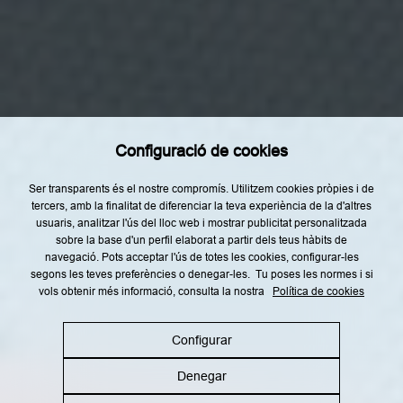
Inici
d
i
r
Restaurants
i
g
Receptes
i
d
Tendències
a
i
Racó del Xef
m
à
r
Top Lists
Configuració de cookies
q
u
Agenda
e
Ser transparents és el nostre compromís. Utilitzem cookies pròpies i de
t
El Nostre Equip
i
tercers, amb la finalitat de diferenciar la teva experiència de la d'altres
n
usuaris, analitzar l'ús del lloc web i mostrar publicitat personalitzada
g
sobre la base d'un perfil elaborat a partir dels teus hàbits de
d
i
navegació. Pots acceptar l'ús de totes les cookies, configurar-les
r
segons les teves preferències o denegar-les. Tu poses les normes i si
e
c
vols obtenir més informació, consulta la nostra
Política de cookies
Avís Legal
Política de privacitat
t
e
Política de cookies
Política XXSS
.
Configurar
L
e
g
Denegar
i
t
©2026 Gastronosfera.com All rights reserved