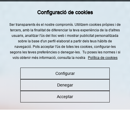
Racó del Xef
t
e
Top Lists
r
Configuració de cookies
e
Agenda
s
s
Ser transparents és el nostre compromís. Utilitzem cookies pròpies i de
a
El Nostre Equip
tercers, amb la finalitat de diferenciar la teva experiència de la d'altres
t
.
usuaris, analitzar l'ús del lloc web i mostrar publicitat personalitzada
D
sobre la base d'un perfil elaborat a partir dels teus hàbits de
e
navegació. Pots acceptar l'ús de totes les cookies, configurar-les
s
t
segons les teves preferències o denegar-les. Tu poses les normes i si
i
vols obtenir més informació, consulta la nostra
Política de cookies
Avís Legal
Política de privacitat
n
a
Política de cookies
Política XXSS
t
Configurar
a
r
i
Denegar
s
:
©2026 Gastronosfera.com All rights reserved
A
Acceptar
l
t
r
e
s
e
m
p