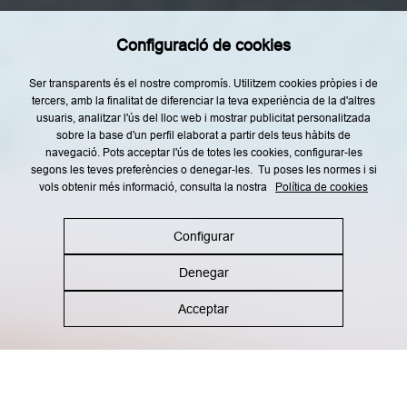
Racó del Xef
a
i
Top Lists
e
Configuració de cookies
l
s
Agenda
T
Ser transparents és el nostre compromís. Utilitzem cookies pròpies i de
e
El Nostre Equip
r
tercers, amb la finalitat de diferenciar la teva experiència de la d'altres
m
usuaris, analitzar l'ús del lloc web i mostrar publicitat personalitzada
e
sobre la base d'un perfil elaborat a partir dels teus hàbits de
s
d
navegació. Pots acceptar l'ús de totes les cookies, configurar-les
e
segons les teves preferències o denegar-les. Tu poses les normes i si
s
vols obtenir més informació, consulta la nostra
Política de cookies
e
Avís Legal
Política de privacitat
r
v
Política de cookies
Política XXSS
e
Configurar
i
d
e
Denegar
G
o
©2026 Gastronosfera.com All rights reserved
o
Acceptar
g
l
e
.