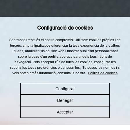
i
r
Tendències
i
g
Racó del Xef
i
d
Top Lists
a
Configuració de cookies
i
Agenda
m
à
Ser transparents és el nostre compromís. Utilitzem cookies pròpies i de
El Nostre Equip
r
tercers, amb la finalitat de diferenciar la teva experiència de la d'altres
q
u
usuaris, analitzar l'ús del lloc web i mostrar publicitat personalitzada
e
sobre la base d'un perfil elaborat a partir dels teus hàbits de
t
navegació. Pots acceptar l'ús de totes les cookies, configurar-les
i
n
segons les teves preferències o denegar-les. Tu poses les normes i si
g
vols obtenir més informació, consulta la nostra
Política de cookies
Avís Legal
Política de privacitat
d
i
r
Política de cookies
Política XXSS
e
Configurar
c
t
e
Denegar
.
L
©2026 Gastronosfera.com All rights reserved
Acceptar
e
g
i
t
i