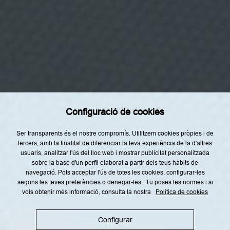
e
Categories
r
c
Inici
a
r
Restaurants
c
o
n
Receptes
t
i
Tendències
n
g
Racó del Xef
u
t
Top Lists
s
Configuració de cookies
q
Agenda
u
e
Ser transparents és el nostre compromís. Utilitzem cookies pròpies i de
s
El Nostre Equip
tercers, amb la finalitat de diferenciar la teva experiència de la d'altres
i
g
usuaris, analitzar l'ús del lloc web i mostrar publicitat personalitzada
u
sobre la base d'un perfil elaborat a partir dels teus hàbits de
i
navegació. Pots acceptar l'ús de totes les cookies, configurar-les
n
d
segons les teves preferències o denegar-les. Tu poses les normes i si
e
vols obtenir més informació, consulta la nostra
Política de cookies
Avís Legal
Política de privacitat
l
s
e
Política de cookies
Política XXSS
u
Configurar
i
n