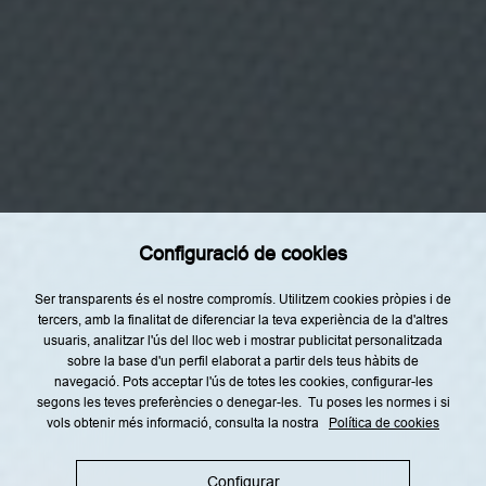
ó
i
b
Categories
e
g
Inici
u
d
Restaurants
e
s
Receptes
.
A
n
Tendències
à
l
Racó del Xef
i
s
Top Lists
i
Configuració de cookies
d
Agenda
e
p
Ser transparents és el nostre compromís. Utilitzem cookies pròpies i de
El Nostre Equip
e
tercers, amb la finalitat de diferenciar la teva experiència de la d'altres
r
f
usuaris, analitzar l'ús del lloc web i mostrar publicitat personalitzada
i
sobre la base d'un perfil elaborat a partir dels teus hàbits de
l
navegació. Pots acceptar l'ús de totes les cookies, configurar-les
p
e
segons les teves preferències o denegar-les. Tu poses les normes i si
r
vols obtenir més informació, consulta la nostra
Política de cookies
Avís Legal
Política de privacitat
c
e
r
Política de cookies
Política XXSS
c
Configurar