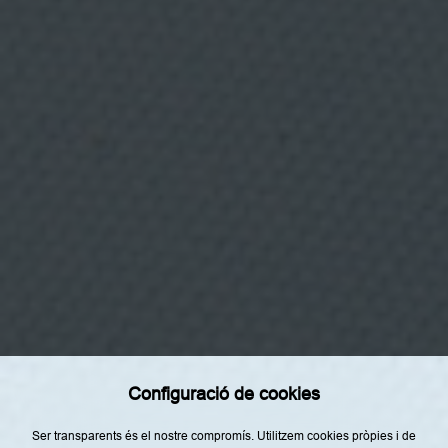
beure i divertir-se.
’
à
m
b
i
t
d
e
l
s
e
c
t
Categories
o
r
d
Inici
e
l
Restaurants
’
a
Receptes
l
i
Tendències
m
e
n
Racó del Xef
t
a
Top Lists
c
Configuració de cookies
i
Agenda
ó
i
Ser transparents és el nostre compromís. Utilitzem cookies pròpies i de
El Nostre Equip
b