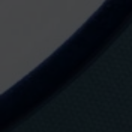
e
p
r
o
t
e
c
c
i
ó
d
e
d
a
d
e
Tarragona
DEL 27 SETEMBRE AL 4 OCTUBRE, 2026
s
p
e
r
XXX Concurs de Castells de
s
o
Tarragona
n
a
l
s
d
e
S
.
A
.