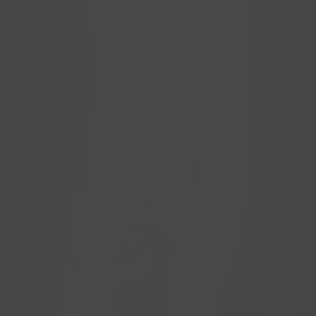
Un esdeveniment festiu en el qual participaran
marques relacionades amb l'univers tèxtil, el disseny,
el motor, l'artesania, la decoració... Tot això
Nom
acompanyat de bona música, foodtrucks i activitats
infantils.
Així mateix, aquesta iniciativa forma part de l'agenda
Cognoms
d'esdeveniments especials dissenyats amb motiu de
la commemoració del 20è aniversari del seu
Stadium Course
reconegut camp del golf, el
, que ha
Correu
estat número 1 a Espanya en els últims set anys
gràcies al seu disseny i instal·lacions de primer nivell.
C.P.
D'entrada gratuïta, aquest market celebrarà la seva
primera edició de l'11 al 14 de juliol i del 19 al 21 de
H
juliol de 19:00 a 24:00h.
e
l
l
Si ets un amant dels mercats d'estiu, no pots perdre't
e
g
aquesta cita. Promet molta diversió!
i
t